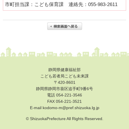
市町担当課：こども保育課 連絡先：055-983-2611
健康・医療
支援・助成
支援・助成
2026年度ニッセイ財団「児童・少年の健全育成助成」申請の募
集について（募集締切：11/12）
働く
静岡県健康福祉部
働く
こども若者局こども未来課
〒420-8601
子育てにやさしい企業
静岡県静岡市葵区追手町9番6号
電話 054-221-3546
年齢別に探す
FAX
054-221-3521
妊娠・出産
E-mail kodomo-m@pref.shizuoka.lg.jp
0歳から就学前
© ShizuokaPrefecture All Rights Reserved.
小学生