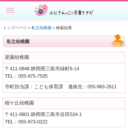
MENU
ホーム
トップページ
>
私立幼稚園
> 検索結果
初めての方へ
私立幼稚園
子どもを預ける
星園幼稚園
子どもを預ける
〒411-0848 静岡県三島市緑町6-14
ファミリー・サポート・センター事業一覧
TEL：055-975-7535
出張託児サービス一覧
市町担当課：こども保育課 連絡先：055-983-2611
★授乳スペースで搾乳ができる旨の表示にご協力ください－静岡
県
桜ケ丘幼稚園
相談する・仲間をつくる
〒411-0801 静岡県三島市谷田524-1
TEL：055-973-0222
遊ぶ・学ぶ