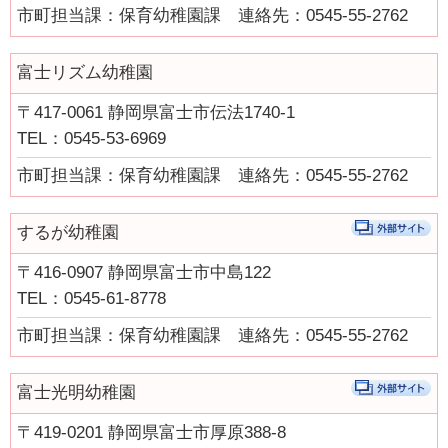
市町担当課：保育幼稚園課 連絡先：0545-55-2762
健康・医療
富士リズム幼稚園
支援・助成
〒417-0061 静岡県富士市伝法1740-1
支援・助成
TEL：0545-53-6969
2026年度ニッセイ財団「児童・少年の健全育成助成」申請の募
集について（募集締切：11/12）
市町担当課：保育幼稚園課 連絡先：0545-55-2762
働く
するが幼稚園
働く
〒416-0907 静岡県富士市中島122
子育てにやさしい企業
TEL：0545-61-8778
年齢別に探す
市町担当課：保育幼稚園課 連絡先：0545-55-2762
妊娠・出産
富士光明幼稚園
0歳から就学前
〒419-0201 静岡県富士市厚原388-8
小学生