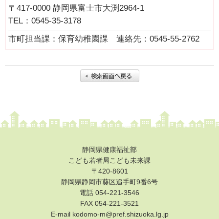
〒417-0000 静岡県富士市大渕2964-1
あいのうた短歌講座 第２回①
TEL：0545-35-3178
あいのうた短歌講座 第２回②
市町担当課：保育幼稚園課 連絡先：0545-55-2762
あいのうた短歌講座 第３回①
あいのうた短歌講座 第３回②
あいのうた短歌講座 第４回①
あいのうた短歌講座 第４回②
令和4年度ふじさんっこ応援大賞表彰式及び活動発表交流会
令和4年度ふじさんっこ応援大賞活動発表交流会（1）活動理念や
静岡県健康福祉部
思いについて
こども若者局こども未来課
令和4年度ふじさんっこ応援大賞活動発表交流会（2）事業拡大に
〒420-8601
ついて（継続するための工夫）
静岡県静岡市葵区追手町9番6号
電話 054-221-3546
令和4年度ふじさんっこ応援大賞活動発表交流会（3）男性やシニ
FAX
054-221-3521
ア世代など、支援者の変化について
E-mail kodomo-m@pref.shizuoka.lg.jp