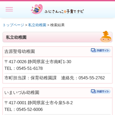
MENU
ホーム
トップページ
>
私立幼稚園
> 検索結果
初めての方へ
私立幼稚園
子どもを預ける
吉原聖母幼稚園
子どもを預ける
〒417-0026 静岡県富士市南町1-30
ファミリー・サポート・センター事業一覧
TEL：0545-51-6178
出張託児サービス一覧
市町担当課：保育幼稚園課 連絡先：0545-55-2762
★授乳スペースで搾乳ができる旨の表示にご協力ください－静岡
県
いまいづみ幼稚園
相談する・仲間をつくる
〒417-0001 静岡県富士市今泉5-8-2
TEL：0545-52-6006
遊ぶ・学ぶ