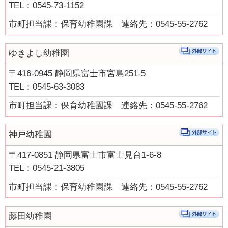
TEL：0545-73-1152
市町の取組み
市町担当課：保育幼稚園課 連絡先：0545-55-2762
県の取組
ゆきよし幼稚園
県の取組
〒416-0945 静岡県富士市宮島251-5
児童手当の支給について
TEL：0545-63-3083
“あいのうた”短歌コンテスト受賞作品
市町担当課：保育幼稚園課 連絡先：0545-55-2762
短歌っておもしろい！俵万智×田中章義 あいのうたを語る（令
和元年度）
神戸幼稚園
しずおか子育て優待カード
〒417-0851 静岡県富士市富士見台1-6-8
TEL：0545-21-3805
こども若者局SNS
市町担当課：保育幼稚園課 連絡先：0545-55-2762
あいのうた短歌講座
あいのうた短歌講座 第１回①
藤田幼稚園
あいのうた短歌講座 第１回②