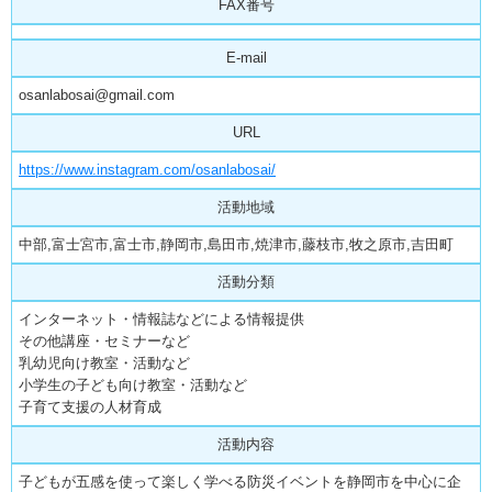
FAX番号
E-mail
osanlabosai@gmail.com
URL
https://www.instagram.com/osanlabosai/
活動地域
中部,富士宮市,富士市,静岡市,島田市,焼津市,藤枝市,牧之原市,吉田町
活動分類
インターネット・情報誌などによる情報提供
その他講座・セミナーなど
乳幼児向け教室・活動など
小学生の子ども向け教室・活動など
子育て支援の人材育成
活動内容
子どもが五感を使って楽しく学べる防災イベントを静岡市を中心に企