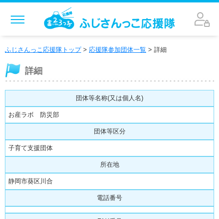
MENU
応援隊になりたい
ふじさんっこ応援隊トップ
>
応援隊参加団体一覧
> 詳細
応援隊を探す
詳細
応援隊参加団体一覧
団体等名称(又は個人名)
お問い合わせ
お産ラボ 防災部
団体等区分
子育て支援団体
所在地
静岡市葵区川合
電話番号