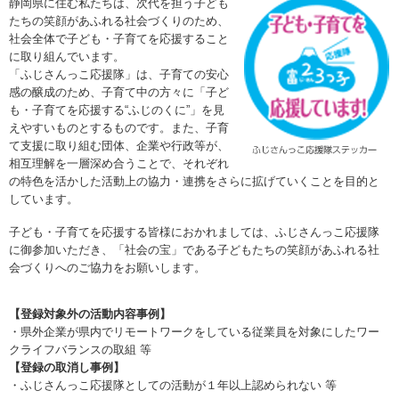
静岡県に住む私たちは、次代を担う子ども
たちの笑顔があふれる社会づくりのため、
社会全体で子ども・子育てを応援すること
に取り組んでいます。
「ふじさんっこ応援隊」は、子育ての安心
感の醸成のため、子育て中の方々に「子ど
も・子育てを応援する“ふじのくに”」を見
えやすいものとするものです。また、子育
て支援に取り組む団体、企業や行政等が、
相互理解を一層深め合うことで、それぞれ
の特色を活かした活動上の協力・連携をさらに拡げていくことを目的と
しています。
子ども・子育てを応援する皆様におかれましては、ふじさんっこ応援隊
に御参加いただき、「社会の宝」である子どもたちの笑顔があふれる社
会づくりへのご協力をお願いします。
【登録対象外の活動内容事例】
・県外企業が県内でリモートワークをしている従業員を対象にしたワー
クライフバランスの取組 等
【登録の取消し事例】
・ふじさんっこ応援隊としての活動が１年以上認められない 等