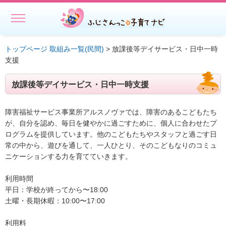
MENU
ホーム
トップページ
取組み一覧(民間)
> 放課後等デイサービス・日中一時
支援
初めての方へ
放課後等デイサービス・日中一時支援
子どもを預ける
子どもを預ける
障害福祉サービス事業所アルスノヴァでは、障害のあるこどもたち
が、自分を認め、毎日を健やかに過ごすために、個人に合わせたプ
ファミリー・サポート・センター事業一覧
ログラムを提供しています。他のこどもたちやスタッフと過ごす日
常の中から、遊びを通して、一人ひとり、そのこどもなりのコミュ
出張託児サービス一覧
ニケーションする力を育てていきます。
★授乳スペースで搾乳ができる旨の表示にご協力ください－静岡
県
利用時間
平日：学校が終ってから〜18:00
相談する・仲間をつくる
土曜・長期休暇：10:00〜17:00
遊ぶ・学ぶ
利用料