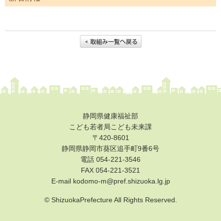
市町の取組み
県の取組
県の取組
児童手当の支給について
“あいのうた”短歌コンテスト受賞作品
短歌っておもしろい！俵万智×田中章義 あいのうたを語る（令
静岡県健康福祉部
和元年度）
こども若者局こども未来課
〒420-8601
しずおか子育て優待カード
静岡県静岡市葵区追手町9番6号
電話 054-221-3546
こども若者局SNS
FAX
054-221-3521
あいのうた短歌講座
E-mail kodomo-m@pref.shizuoka.lg.jp
あいのうた短歌講座 第１回①
© ShizuokaPrefecture All Rights Reserved.
あいのうた短歌講座 第１回②