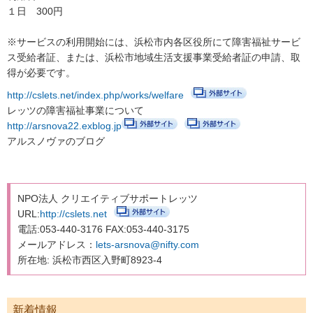
１日 300円
健康・医療
※サービスの利用開始には、浜松市内各区役所にて障害福祉サービ
支援・助成
ス受給者証、または、浜松市地域生活支援事業受給者証の申請、取
得が必要です。
支援・助成
http://cslets.net/index.php/works/welfare
2026年度ニッセイ財団「児童・少年の健全育成助成」申請の募
レッツの障害福祉事業について
集について（募集締切：11/12）
http://arsnova22.exblog.jp
アルスノヴァのブログ
働く
働く
NPO法人 クリエイティブサポートレッツ
子育てにやさしい企業
URL:
http://cslets.net
電話:053-440-3176 FAX:053-440-3175
年齢別に探す
メールアドレス：
lets-arsnova@nifty.com
妊娠・出産
所在地: 浜松市西区入野町8923-4
0歳から就学前
新着情報
小学生