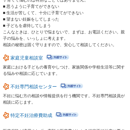
子育てで悩むのは特別なことではありません。
■ 思うように子育てができない
健康・医療
■ 生活が苦しくて、十分に子育てができない
■ 望まない妊娠をしてしまった
支援・助成
■ 子どもを虐待してしまう
こんなときは、ひとりで悩まないで、まずは、お電話ください。親
支援・助成
子の悩みを、いっしょに考えます。
2026年度ニッセイ財団「児童・少年の健全育成助成」申請の募
相談の秘密は固く守りますので、安心して相談してください。
集について（募集締切：11/12）
家庭児童相談室
働く
家庭における子どもの養育やしつけ、家族関係や学校生活等に関す
る悩みや相談に応じています。
働く
子育てにやさしい企業
不妊専門相談センター
不妊に悩む方の相談や情報提供を行う機関です。不妊専門相談員が
年齢別に探す
相談に応じます。
妊娠・出産
特定不妊治療費助成
0歳から就学前
小学生