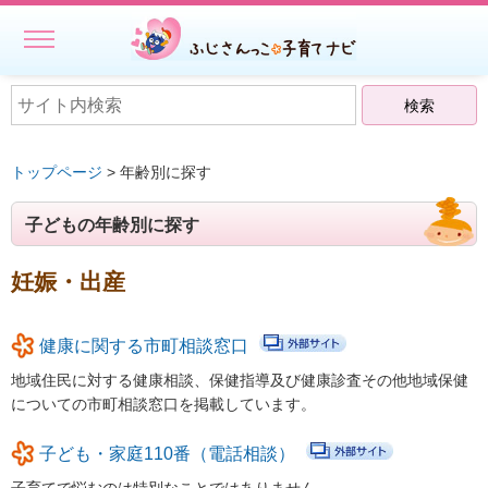
MENU
ホーム
初めての方へ
トップページ
> 年齢別に探す
子どもを預ける
子どもの年齢別に探す
子どもを預ける
ファミリー・サポート・センター事業一覧
妊娠・出産
出張託児サービス一覧
健康に関する市町相談窓口
★授乳スペースで搾乳ができる旨の表示にご協力ください－静岡
地域住民に対する健康相談、保健指導及び健康診査その他地域保健
県
についての市町相談窓口を掲載しています。
相談する・仲間をつくる
子ども・家庭110番（電話相談）
遊ぶ・学ぶ