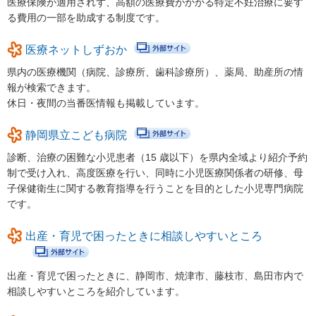
医療保険が適用されず、高額の医療費がかかる特定不妊治療に要す
る費用の一部を助成する制度です。
市町の取組み
医療ネットしずおか
県の取組
県内の医療機関（病院、診療所、歯科診療所）、薬局、助産所の情
県の取組
報が検索できます。
休日・夜間の当番医情報も掲載しています。
児童手当の支給について
静岡県立こども病院
“あいのうた”短歌コンテスト受賞作品
診断、治療の困難な小児患者（15 歳以下）を県内全域より紹介予約
短歌っておもしろい！俵万智×田中章義 あいのうたを語る（令
制で受け入れ、高度医療を行い、同時に小児医療関係者の研修、母
和元年度）
子保健衛生に関する教育指導を行うことを目的とした小児専門病院
です。
しずおか子育て優待カード
こども若者局SNS
出産・育児で困ったときに相談しやすいところ
あいのうた短歌講座
出産・育児で困ったときに、静岡市、焼津市、藤枝市、島田市内で
あいのうた短歌講座 第１回①
相談しやすいところを紹介しています。
あいのうた短歌講座 第１回②