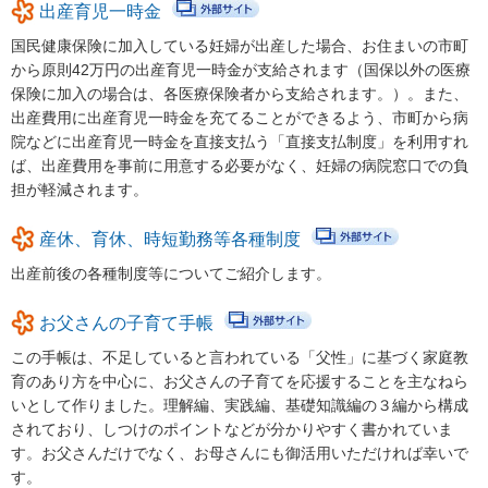
出産育児一時金
あいのうた短歌講座 第２回①
国民健康保険に加入している妊婦が出産した場合、お住まいの市町
から原則42万円の出産育児一時金が支給されます（国保以外の医療
あいのうた短歌講座 第２回②
保険に加入の場合は、各医療保険者から支給されます。）。また、
あいのうた短歌講座 第３回①
出産費用に出産育児一時金を充てることができるよう、市町から病
院などに出産育児一時金を直接支払う「直接支払制度」を利用すれ
あいのうた短歌講座 第３回②
ば、出産費用を事前に用意する必要がなく、妊婦の病院窓口での負
担が軽減されます。
あいのうた短歌講座 第４回①
あいのうた短歌講座 第４回②
産休、育休、時短勤務等各種制度
出産前後の各種制度等についてご紹介します。
令和4年度ふじさんっこ応援大賞表彰式及び活動発表交流会
令和4年度ふじさんっこ応援大賞活動発表交流会（1）活動理念や
お父さんの子育て手帳
思いについて
この手帳は、不足していると言われている「父性」に基づく家庭教
令和4年度ふじさんっこ応援大賞活動発表交流会（2）事業拡大に
育のあり方を中心に、お父さんの子育てを応援することを主なねら
ついて（継続するための工夫）
いとして作りました。理解編、実践編、基礎知識編の３編から構成
されており、しつけのポイントなどが分かりやすく書かれていま
令和4年度ふじさんっこ応援大賞活動発表交流会（3）男性やシニ
す。お父さんだけでなく、お母さんにも御活用いただければ幸いで
ア世代など、支援者の変化について
す。