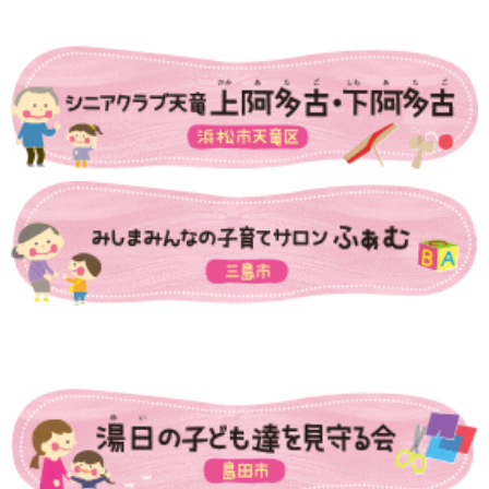
市町の取組み
県の取組
県の取組
児童手当の支給について
“あいのうた”短歌コンテスト受賞作品
短歌っておもしろい！俵万智×田中章義 あいのうたを語る（令
和元年度）
しずおか子育て優待カード
こども若者局SNS
あいのうた短歌講座
あいのうた短歌講座 第１回①
あいのうた短歌講座 第１回②