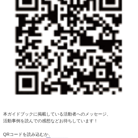
シニアクラブ天竜 上阿多古・下阿多古
みしまみんなの子育てサロン ふぁむ
湯日の子ども達を見守る会
やなぎ文庫
静岡県立総合病院保育所おひさま
プライバシーポリシー
リンクポリシー
免責事項
お問い合わせ
本ガイドブックに掲載している活動者へのメッセージ、
サイトマップ
活動事例を読んでの感想などお待ちしています！
QRコードを読み込むか、