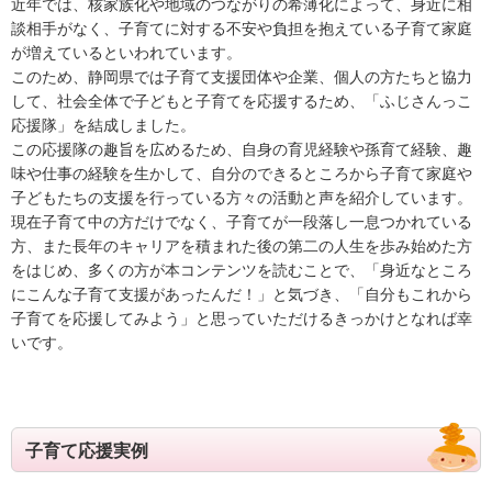
近年では、核家族化や地域のつながりの希薄化によって、身近に相
談相手がなく、子育てに対する不安や負担を抱えている子育て家庭
健康・医療
が増えているといわれています。
このため、静岡県では子育て支援団体や企業、個人の方たちと協力
支援・助成
して、社会全体で子どもと子育てを応援するため、「ふじさんっこ
支援・助成
応援隊」を結成しました。
この応援隊の趣旨を広めるため、自身の育児経験や孫育て経験、趣
2026年度ニッセイ財団「児童・少年の健全育成助成」申請の募
味や仕事の経験を生かして、自分のできるところから子育て家庭や
集について（募集締切：11/12）
子どもたちの支援を行っている方々の活動と声を紹介しています。
現在子育て中の方だけでなく、子育てが一段落し一息つかれている
働く
方、また長年のキャリアを積まれた後の第二の人生を歩み始めた方
をはじめ、多くの方が本コンテンツを読むことで、「身近なところ
働く
にこんな子育て支援があったんだ！」と気づき、「自分もこれから
子育てを応援してみよう」と思っていただけるきっかけとなれば幸
子育てにやさしい企業
いです。
年齢別に探す
妊娠・出産
0歳から就学前
子育て応援実例
小学生