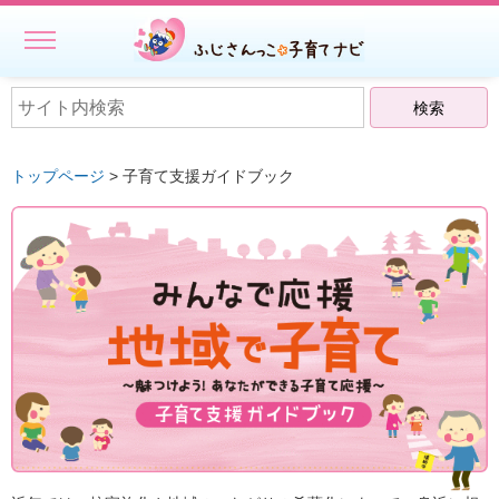
MENU
ホーム
初めての方へ
トップページ
> 子育て支援ガイドブック
子どもを預ける
子どもを預ける
ファミリー・サポート・センター事業一覧
出張託児サービス一覧
★授乳スペースで搾乳ができる旨の表示にご協力ください－静岡
県
相談する・仲間をつくる
遊ぶ・学ぶ