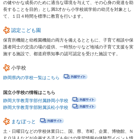
の健やかな成長のために適当な環境を与えて、その心身の発達を助
長することを目的」とし満3才から小学校就学前の幼児を対象とし
あいのうた短歌講座 第２回①
て、１日４時間を標準に教育を行います。
あいのうた短歌講座 第２回②
認定こども園
あいのうた短歌講座 第３回①
保育所機能と幼稚園機能の両方を備えるとともに、子育て相談や保
あいのうた短歌講座 第３回②
護者同士の交流の場の提供、一時預かりなど地域の子育て支援を実
施する施設で、都道府県知事の認可認定を受けた施設です。
あいのうた短歌講座 第４回①
あいのうた短歌講座 第４回②
小学校
静岡県内の学校一覧はこちら
令和4年度ふじさんっこ応援大賞表彰式及び活動発表交流会
令和4年度ふじさんっこ応援大賞活動発表交流会（1）活動理念や
国立小学校の情報はこちら
思いについて
静岡大学教育学部付属静岡小学校
静岡大学教育学部附属浜松小学校
令和4年度ふじさんっこ応援大賞活動発表交流会（2）事業拡大に
ついて（継続するための工夫）
まなぼっと
令和4年度ふじさんっこ応援大賞活動発表交流会（3）男性やシニ
土・日曜日などの学校休業日に、国、県、市町、企業、博物館、Ｎ
ア世代など、支援者の変化について
ＰＯ法人などが企画する子ども向けの学習情報や体験型イベント情