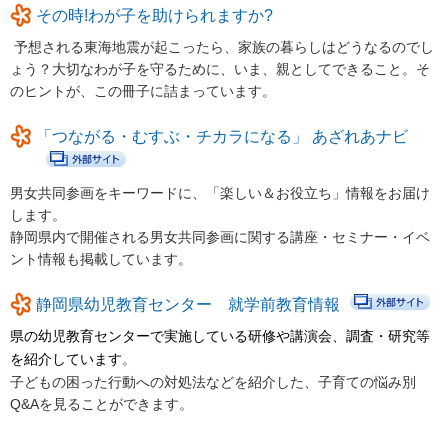
シニアクラブ天竜 上阿多古・下阿多古
その時!わが子を助けられますか?
みしまみんなの子育てサロン ふぁむ
予想される東海地震が起こったら、家族の暮らしはどうなるのでし
ょう？大切なわが子を守るために、いま、親としてできること。そ
湯日の子ども達を見守る会
のヒントが、この冊子に詰まっています。
やなぎ文庫
「つながる・むすぶ・チカラになる」 あざれあナビ
静岡県立総合病院保育所おひさま
男女共同参画をキーワードに、「楽しい＆お役立ち」情報をお届け
プライバシーポリシー
します。
静岡県内で開催される男女共同参画に関する講座・セミナー・イベ
リンクポリシー
ント情報も掲載しています。
免責事項
静岡県幼児教育センター 就学前教育情報
お問い合わせ
県の幼児教育センターで実施している研修や講演会、調査・研究等
を紹介しています
。
サイトマップ
子どもの困った行動への対処法などを紹介した、子育ての悩み別
Q&Aを見ることができます。