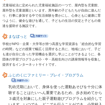
児童福祉法に定められた児童福祉施設の一つで、屋内型を児童館、
健康・医療
屋外型を児童遊園といいます。異年齢の子どもたちが自由に遊んだ
り、行事に参加する中で生活体験を豊かにし、心身ともに健康に育
支援・助成
つように、健全な遊びを通して、子どもの生活の安定と子どもの発
達を援助する施設です。
支援・助成
2026年度ニッセイ財団「児童・少年の健全育成助成」申請の募
まなぼっと
集について（募集締切：11/12）
学校がNPO・企業・大学等が持つ高度な学習資源を「総合的な学習
の時間」などの授業で幅広く活用すると共に、地域において、子ど
働く
も達が自分に合った学習機会を選択し学ぶことができるように、各
団体の学習プログラムや小・中・高校生向けの講座情報等を収集し
働く
提供するインターネットサイトです。
子育てにやさしい企業
ふじのくにファミリー・プレイ・プログラム
年齢別に探す
乳幼児期において、身体を使った運動あそびを十分に体
妊娠・出産
験することはたいへん重要であるため、歩き始めてから
0歳から就学前
３歳児を対象にした親子運動遊びプログラムを紹介して
います。いつでも、どこでも行うことができ、小学校入
小学生