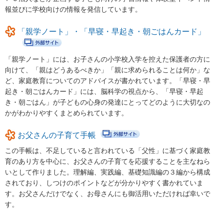
令和５年度ふじさんっこ応援大賞表彰式及び活動発表交流会
報並びに学校向けの情報を発信しています。
令和５年度ふじさんっこ応援大賞活動発表交流会について
「親学ノート」・「早寝・早起き・朝ごはんカード」
令和６年度ふじさんっこ応援大賞表彰式及び活動発表交流会
「親学ノート」には、お子さんの小学校入学を控えた保護者の方に
令和６年度ふじさんっこ応援大賞活動発表交流会について
向けて、「親はどうあるべきか」「親に求められることは何か」な
ど、家庭教育についてのアドバイスが書かれています。「早寝・早
令和７年度「ふじさんっこ応援大賞」の募集を行います！
起き・朝ごはんカード」には、脳科学の視点から、「早寝・早起
SBSラジオ第21回「大切なあなたへ～Message for You～」あい
き・朝ごはん」が子どもの心身の発達にとってどのように大切なの
のうた短歌部門の作品募集について
かがわかりやすくまとめられています。
令和７年度ふじさんっこ応援大賞表彰式及び活動発表交流会
お父さんの子育て手帳
令和7年度ふじさんっこ応援大賞活動発表交流会について
この手帳は、不足していると言われている「父性」に基づく家庭教
育のあり方を中心に、お父さんの子育てを応援することを主なねら
子育て支援ガイドブック
いとして作りました。理解編、実践編、基礎知識編の３編から構成
されており、しつけのポイントなどが分かりやすく書かれていま
子育て支援ガイドブック
す。お父さんだけでなく、お母さんにも御活用いただければ幸いで
あなたができる子育て支援
す。