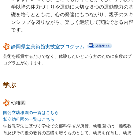
学以降の体力づくりや運動に大切な８つの運動能力の基
市町の取組み
礎を培うとともに、心の発達にもつながり、親子のスキ
ンシップを図りながら、楽しく継続して実践できる内容
県の取組
です。
県の取組
静岡県立美術館実技室プログラム
児童手当の支給について
芸術を鑑賞するだけでなく、体験したいという方のために多数のプ
“あいのうた”短歌コンテスト受賞作品
ログラムがあります。
短歌っておもしろい！俵万智×田中章義 あいのうたを語る（令
和元年度）
学ぶ
しずおか子育て優待カード
こども若者局SNS
幼稚園
あいのうた短歌講座
国公立幼稚園の一覧はこちら
私立幼稚園の一覧はこちら
あいのうた短歌講座 第１回①
学校教育法に基づく学校で文部科学省が所管。幼稚園では「義務教
育及びその後の教育の基礎を培うものとして、幼児を保育し、幼児
あいのうた短歌講座 第１回②