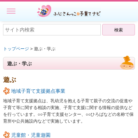
MENU
ホーム
初めての方へ
トップページ
> 遊ぶ・学ぶ
子どもを預ける
遊ぶ・学ぶ
子どもを預ける
ファミリー・サポート・センター事業一覧
遊ぶ
出張託児サービス一覧
地域子育て支援拠点事業
地域子育て支援拠点は、乳幼児を抱える子育て親子の交流の促進や
★授乳スペースで搾乳ができる旨の表示にご協力ください－静岡
子育て等に関する相談の実施、子育て支援に関する情報の提供など
県
を行っています。○○子育て支援センター、○○ひろばなどの名称で保
相談する・仲間をつくる
育所や公共施設内などで実施しています。
遊ぶ・学ぶ
児童館・児童遊園