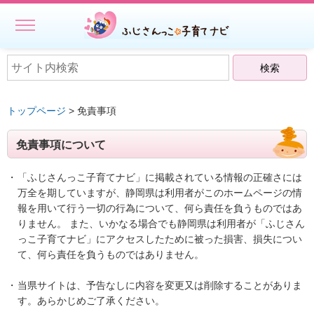
MENU
ホーム
初めての方へ
トップページ
> 免責事項
子どもを預ける
免責事項について
子どもを預ける
・
ファミリー・サポート・センター事業一覧
「ふじさんっこ子育てナビ」に掲載されている情報の正確さには
万全を期していますが、静岡県は利用者がこのホームページの情
出張託児サービス一覧
報を用いて行う一切の行為について、何ら責任を負うものではあ
りません。 また、いかなる場合でも静岡県は利用者が「ふじさん
★授乳スペースで搾乳ができる旨の表示にご協力ください－静岡
っこ子育てナビ」にアクセスしたために被った損害、損失につい
県
て、何ら責任を負うものではありません。
相談する・仲間をつくる
・
当県サイトは、予告なしに内容を変更又は削除することがありま
す。あらかじめご了承ください。
遊ぶ・学ぶ