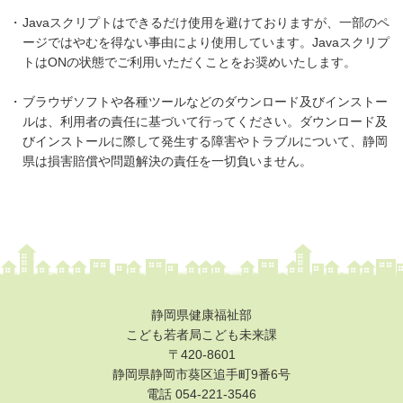
・
Javaスクリプトはできるだけ使用を避けておりますが、一部のペ
健康・医療
ージではやむを得ない事由により使用しています。Javaスクリプ
トはONの状態でご利用いただくことをお奨めいたします。
支援・助成
・
ブラウザソフトや各種ツールなどのダウンロード及びインストー
支援・助成
ルは、利用者の責任に基づいて行ってください。ダウンロード及
2026年度ニッセイ財団「児童・少年の健全育成助成」申請の募
びインストールに際して発生する障害やトラブルについて、静岡
集について（募集締切：11/12）
県は損害賠償や問題解決の責任を一切負いません。
働く
働く
子育てにやさしい企業
年齢別に探す
静岡県健康福祉部
妊娠・出産
こども若者局こども未来課
〒420-8601
0歳から就学前
静岡県静岡市葵区追手町9番6号
電話 054-221-3546
小学生