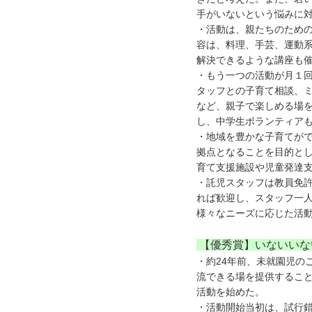
手がいないという悩みに
・活動は、親たちのため
容は、料理、手芸、運動
解決できるような講座も
・もう一つの活動が月１
タッフとの子育て相談、
など、親子で楽しめる場を
し、中学生ボランティア
・地域を豊かな子育てが
拠点となることを目的と
育て支援施設や児童発達
・託児スタッフは教員免
れば歓迎し、スタッフ一
様々なニーズに応じた活
【優秀賞】いないいな
・約24年前、未就園児の
流できる場を提供するこ
活動を始めた。
・活動開始当初は、試行