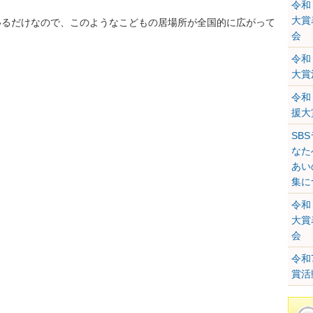
令和
大賞
いるだけなので、このようなこどもの居場所が全国的に広がって
会
令和
大賞
令和
援大
SB
なたへ
あい
集に
令和
大賞
会
令和
賞活