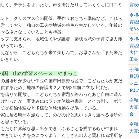
難しく、チラシをまいたり、声を掛けたりしていくうちに口コミ
賞表
。
令和
ベント、クリスマス会の開催、手作りおもちゃ準備など。これら
賞活
運営しており、独自の工夫や地域の特色を生かしている。年齢の
念や
遊べる場となっていることも特徴。
タッフに支えられ、地域住民や保護者、藤枝地域の子育て協力隊
令和
広がっている。
賞活
応えながら、こどもたちが来て楽しんで、お母さんが「また来た
大に
ていきたい。
工夫
令和
の国 山の学習スペース やまっこ
賞活
もの居場所が少ない伊豆の国市田原野地区で、こどもたちが友だ
シニ
提供するため、地域の保護者２人で約2年前に立ち上げた。
化に
館を借りて開放し、こどもたちが宿題が終わったあと自由に遊ん
令和
だけだったが、夏休みにはラジオ体操や書道、スイカ割り、ボラ
大賞
、防災宿泊体験など多様な体験活動を提供している。
会
で家に居る時間を減らして、のびのびと思いっきり遊べる場所の
いと思っている。
令和
どもたちに素敵な思い出ができ、ふるさとを愛する心が生まれ、
大賞
て生きていく力を身につくよう、たくさんの人と関われる場所を