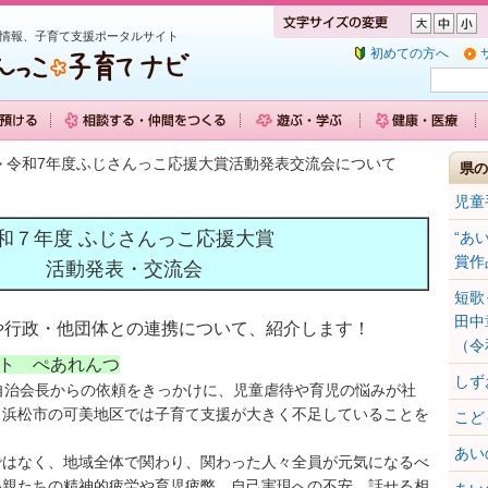
情報、子育て支援ポータルサイト
初めての方へ
> 令和7年度ふじさんっこ応援大賞活動発表交流会について
県の
児童
和７年度 ふじさんっこ応援大賞
“あ
賞作
活動発表・交流会
短歌
田中
や行政・他団体との連携について、紹介します！
（令
ト ぺあれんつ
しず
自治会長からの依頼をきっかけに、児童虐待や育児の悩みが社
、浜松市の可美地区では子育て支援が大きく不足していることを
こど
あい
ではなく、地域全体で関わり、関わった人々全員が元気になるべ
い親たちの精神的疲労や育児疲弊、自己実現への不安、話せる相