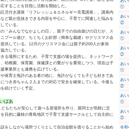
あい
対応することを目指し活動を開始した。
①
の託児付き講座「リフレッシュ＆エネルギー充電講座」。講座内
あい
系など親が息抜きできる内容を中心に、子育てに関連した悩みを
②
催している。
回の「みんなでなかよしの日」。親子での自由遊びの日だが、ス
あい
ミニプール遊び、ちくちくお針部（簡単な裁縫）やクリスマス会
①
提供している。12月のクリスマス会には親子約200人が参加
あい
も協力している。
②
できる場所にするため、子育て支援の場を提供し、ネットワーク
し、幼稚園、保育園、保健課との繋がりを重視しつつ、現在は子
あい
支援事業所とも連携を広げている。
①
許や保育士免許のある者の他に、免許がなくても子ども好きであ
あい
人につき赤ちゃん２人までの対応で安全を確保している。今後も
②
動を続けていく予定。
あい
いばあ
①
こどもたちが安心して遊べる居場所を作り、親同士が気軽に交
あい
とを目的に藤枝の青島地区で子育て支援サークルとして自主的に
②
錯誤をしながら場所づくりとして自治会館を借りることから始め
令和