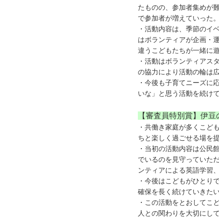
たものの、参加者集めが
で参加者が増えていった
・活動内容は、季節のイ
はボランティアが企画・
違うこどもたちが一緒に
・活動はボランティアス
の協力により活動の輪は
・今後も子育てニーズに
いな」と思う活動を続け
【審査員特別賞】伊豆
・共働き家庭が多くこど
ちと楽しく過ごせる場を
・当初の活動内容は公民
でいるのを見守っていた
ンティアによる英語学習
・今後はこどもがひとり
確保を長く続けていきた
・この活動をとおしてこ
人との関わりを大切にし