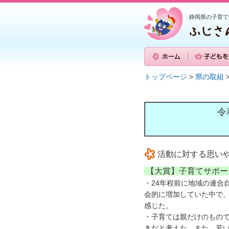
静岡県の子育て
トップページ
>
県の取組
令
活動に対する思い
【大賞】子育てサポー
・24年程前に地域の連合
会的に増加していた中で
感じた。
・子育ては親だけのもの
きだと考えた。また、若