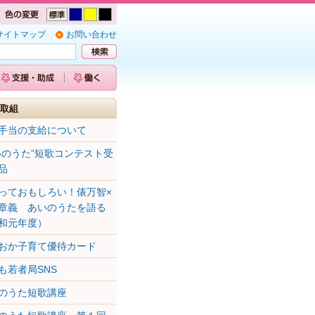
サイトマップ
お問い合わせ
取組
手当の支給について
いのうた”短歌コンテスト受
品
っておもしろい！俵万智×
章義 あいのうたを語る
和元年度）
おか子育て優待カード
も若者局SNS
のうた短歌講座