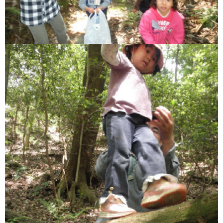
あいのうた短歌講座 第２回①
あいのうた短歌講座 第２回②
あいのうた短歌講座 第３回①
あいのうた短歌講座 第３回②
あいのうた短歌講座 第４回①
あいのうた短歌講座 第４回②
令和4年度ふじさんっこ応援大賞表彰式及び活動発表交流会
令和4年度ふじさんっこ応援大賞活動発表交流会（1）活動理念や
思いについて
令和4年度ふじさんっこ応援大賞活動発表交流会（2）事業拡大に
ついて（継続するための工夫）
令和4年度ふじさんっこ応援大賞活動発表交流会（3）男性やシニ
ア世代など、支援者の変化について