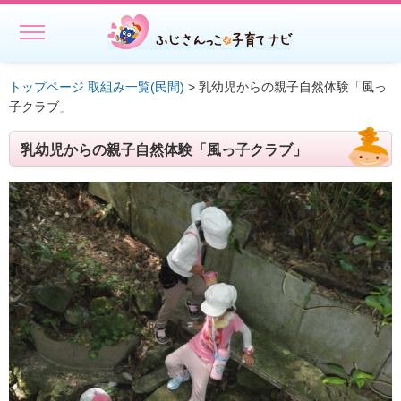
MENU
ホーム
トップページ
取組み一覧(民間)
> 乳幼児からの親子自然体験「風っ
子クラブ」
初めての方へ
乳幼児からの親子自然体験「風っ子クラブ」
子どもを預ける
子どもを預ける
ファミリー・サポート・センター事業一覧
出張託児サービス一覧
★授乳スペースで搾乳ができる旨の表示にご協力ください－静岡
県
相談する・仲間をつくる
遊ぶ・学ぶ