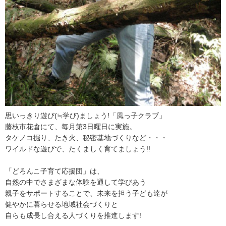
令和５年度ふじさんっこ応援大賞表彰式及び活動発表交流会
令和５年度ふじさんっこ応援大賞活動発表交流会について
令和６年度ふじさんっこ応援大賞表彰式及び活動発表交流会
令和６年度ふじさんっこ応援大賞活動発表交流会について
令和７年度「ふじさんっこ応援大賞」の募集を行います！
SBSラジオ第21回「大切なあなたへ～Message for You～」あい
のうた短歌部門の作品募集について
思いっきり遊び(≒学び)ましょう!「風っ子クラブ」
藤枝市花倉にて、毎月第3日曜日に実施。
令和７年度ふじさんっこ応援大賞表彰式及び活動発表交流会
タケノコ掘り、たき火、秘密基地づくりなど・・・
ワイルドな遊びで、たくましく育てましょう!!
令和7年度ふじさんっこ応援大賞活動発表交流会について
子育て支援ガイドブック
「どろんこ子育て応援団」は、
自然の中でさまざまな体験を通して学びあう
子育て支援ガイドブック
親子をサポートすることで、未来を担う子ども達が
健やかに暮らせる地域社会づくりと
あなたができる子育て支援
自らも成長し合える人づくりを推進します!