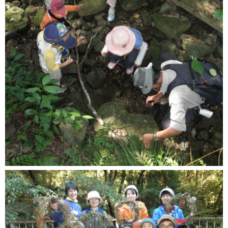
健康・医療
支援・助成
支援・助成
2026年度ニッセイ財団「児童・少年の健全育成助成」申請の募
集について（募集締切：11/12）
働く
働く
子育てにやさしい企業
年齢別に探す
妊娠・出産
0歳から就学前
小学生