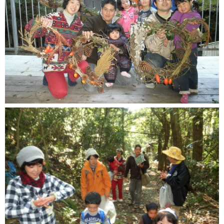
市町の取組み
県の取組
県の取組
児童手当の支給について
“あいのうた”短歌コンテスト受賞作品
短歌っておもしろい！俵万智×田中章義 あいのうたを語る（令
和元年度）
しずおか子育て優待カード
こども若者局SNS
あいのうた短歌講座
あいのうた短歌講座 第１回①
あいのうた短歌講座 第１回②