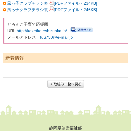
シニアクラブ天竜 上阿多古・下阿多古
風っ子クラブチラシ表
[PDFファイル・234KB]
風っ子クラブチラシ裏
[PDFファイル・246KB]
みしまみんなの子育てサロン ふぁむ
湯日の子ども達を見守る会
どろんこ子育て応援団
URL:
http://kazetko.eshizuoka.jp/
やなぎ文庫
メールアドレス：
fuu753@e-mail.jp
静岡県立総合病院保育所おひさま
プライバシーポリシー
新着情報
リンクポリシー
免責事項
お問い合わせ
サイトマップ
静岡県健康福祉部