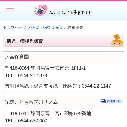
MENU
ホーム
トップページ
>
病児・病後児保育
> 検索結果
初めての方へ
病児・病後児保育
子どもを預ける
大宮保育園
子どもを預ける
〒418-0064 静岡県富士宮市元城町1-1
ファミリー・サポート・センター事業一覧
TEL：0544-26-5379
出張託児サービス一覧
市町担当課：保育支援課 連絡先：0544-22-1147
★授乳スペースで搾乳ができる旨の表示にご協力ください－静岡
県
認定こども園芝川リズム
相談する・仲間をつくる
〒419-0316 静岡県富士宮市羽鮒689番地
TEL：0544-65-0007
遊ぶ・学ぶ