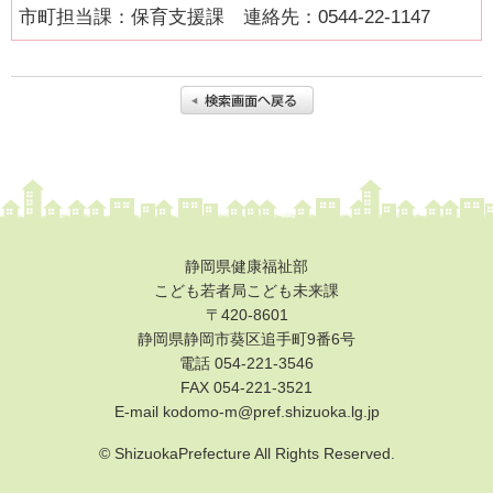
市町担当課：保育支援課 連絡先：0544-22-1147
健康・医療
支援・助成
支援・助成
2026年度ニッセイ財団「児童・少年の健全育成助成」申請の募
集について（募集締切：11/12）
働く
静岡県健康福祉部
働く
こども若者局こども未来課
〒420-8601
子育てにやさしい企業
静岡県静岡市葵区追手町9番6号
電話 054-221-3546
年齢別に探す
FAX
054-221-3521
妊娠・出産
E-mail kodomo-m@pref.shizuoka.lg.jp
0歳から就学前
© ShizuokaPrefecture All Rights Reserved.
小学生