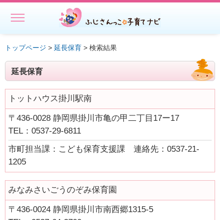
MENU
ホーム
トップページ
>
延長保育
> 検索結果
初めての方へ
延長保育
子どもを預ける
トットハウス掛川駅南
子どもを預ける
〒436-0028 静岡県掛川市亀の甲二丁目17ー17
ファミリー・サポート・センター事業一覧
TEL：0537-29-6811
出張託児サービス一覧
市町担当課：こども保育支援課 連絡先：0537-21-
★授乳スペースで搾乳ができる旨の表示にご協力ください－静岡
1205
県
みなみさいごうのぞみ保育園
相談する・仲間をつくる
〒436-0024 静岡県掛川市南西郷1315-5
遊ぶ・学ぶ