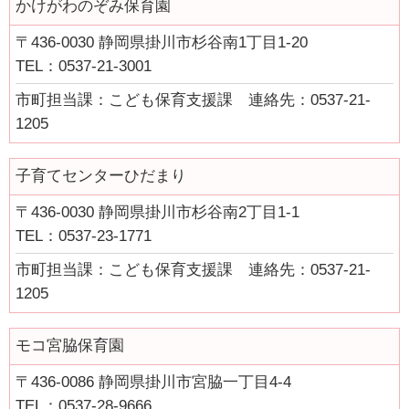
かけがわのぞみ保育園
シニアクラブ天竜 上阿多古・下阿多古
みしまみんなの子育てサロン ふぁむ
〒436-0030 静岡県掛川市杉谷南1丁目1-20
TEL：0537-21-3001
湯日の子ども達を見守る会
市町担当課：こども保育支援課 連絡先：0537-21-
やなぎ文庫
1205
静岡県立総合病院保育所おひさま
子育てセンターひだまり
プライバシーポリシー
〒436-0030 静岡県掛川市杉谷南2丁目1-1
リンクポリシー
TEL：0537-23-1771
免責事項
市町担当課：こども保育支援課 連絡先：0537-21-
1205
お問い合わせ
サイトマップ
モコ宮脇保育園
〒436-0086 静岡県掛川市宮脇一丁目4-4
TEL：0537-28-9666