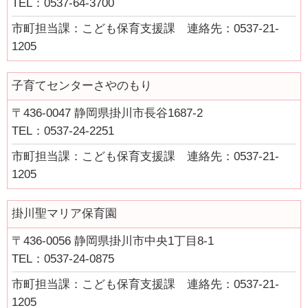
TEL：0537-64-3700
健康・医療
市町担当課：こども保育支援課 連絡先：0537-21-
1205
支援・助成
支援・助成
子育てセンターさやのもり
2026年度ニッセイ財団「児童・少年の健全育成助成」申請の募
〒436-0047 静岡県掛川市長谷1687-2
集について（募集締切：11/12）
TEL：0537-24-2251
働く
市町担当課：こども保育支援課 連絡先：0537-21-
1205
働く
子育てにやさしい企業
掛川聖マリア保育園
年齢別に探す
〒436-0056 静岡県掛川市中央1丁目8-1
妊娠・出産
TEL：0537-24-0875
0歳から就学前
市町担当課：こども保育支援課 連絡先：0537-21-
1205
小学生