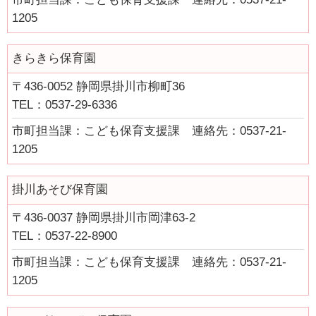
令和５年度ふじさんっこ応援大賞表彰式及び活動発表交流会
1205
令和５年度ふじさんっこ応援大賞活動発表交流会について
きらきら保育園
令和６年度ふじさんっこ応援大賞表彰式及び活動発表交流会
〒436-0052 静岡県掛川市柳町36
令和６年度ふじさんっこ応援大賞活動発表交流会について
TEL：0537-29-6336
令和７年度「ふじさんっこ応援大賞」の募集を行います！
市町担当課：こども保育支援課 連絡先：0537-21-
SBSラジオ第21回「大切なあなたへ～Message for You～」あい
1205
のうた短歌部門の作品募集について
令和７年度ふじさんっこ応援大賞表彰式及び活動発表交流会
掛川あそび保育園
令和7年度ふじさんっこ応援大賞活動発表交流会について
〒436-0037 静岡県掛川市岡津63-2
TEL：0537-22-8900
子育て支援ガイドブック
市町担当課：こども保育支援課 連絡先：0537-21-
子育て支援ガイドブック
1205
あなたができる子育て支援