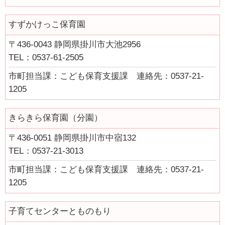
市町の取組み
すずかけっこ保育園
県の取組
〒436-0043 静岡県掛川市大池2956
TEL：0537-61-2505
県の取組
市町担当課：こども保育支援課 連絡先：0537-21-
児童手当の支給について
1205
“あいのうた”短歌コンテスト受賞作品
きらきら保育園（分園）
短歌っておもしろい！俵万智×田中章義 あいのうたを語る（令
和元年度）
〒436-0051 静岡県掛川市中宿132
しずおか子育て優待カード
TEL：0537-21-3013
こども若者局SNS
市町担当課：こども保育支援課 連絡先：0537-21-
1205
あいのうた短歌講座
あいのうた短歌講座 第１回①
子育てセンターとものもり
あいのうた短歌講座 第１回②