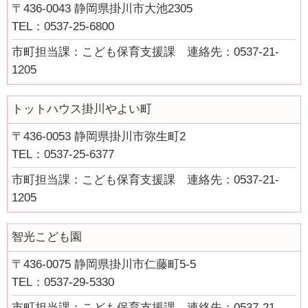
〒436-0043 静岡県掛川市大池2305
あいのうた短歌講座 第２回①
TEL：0537-25-6800
あいのうた短歌講座 第２回②
市町担当課：こども保育支援課 連絡先：0537-21-
1205
あいのうた短歌講座 第３回①
あいのうた短歌講座 第３回②
トットハウス掛川やよい町
あいのうた短歌講座 第４回①
〒436-0053 静岡県掛川市弥生町2
あいのうた短歌講座 第４回②
TEL：0537-25-6377
令和4年度ふじさんっこ応援大賞表彰式及び活動発表交流会
市町担当課：こども保育支援課 連絡先：0537-21-
1205
令和4年度ふじさんっこ応援大賞活動発表交流会（1）活動理念や
思いについて
智光こども園
令和4年度ふじさんっこ応援大賞活動発表交流会（2）事業拡大に
ついて（継続するための工夫）
〒436-0075 静岡県掛川市仁藤町5-5
令和4年度ふじさんっこ応援大賞活動発表交流会（3）男性やシニ
TEL：0537-29-5330
ア世代など、支援者の変化について
市町担当課：こども保育支援課 連絡先：0537-21-