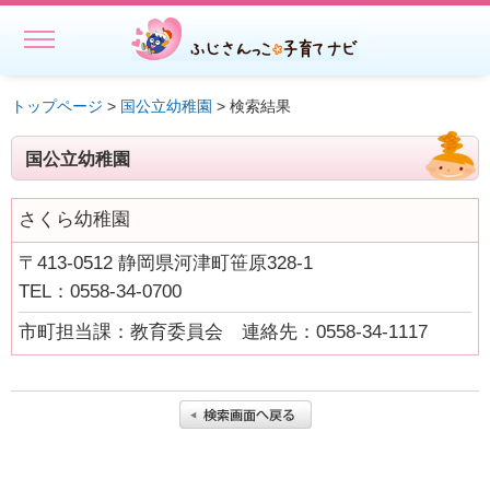
MENU
ホーム
トップページ
>
国公立幼稚園
> 検索結果
初めての方へ
国公立幼稚園
子どもを預ける
さくら幼稚園
子どもを預ける
〒413-0512 静岡県河津町笹原328-1
ファミリー・サポート・センター事業一覧
TEL：0558-34-0700
出張託児サービス一覧
市町担当課：教育委員会 連絡先：0558-34-1117
★授乳スペースで搾乳ができる旨の表示にご協力ください－静岡
県
相談する・仲間をつくる
遊ぶ・学ぶ