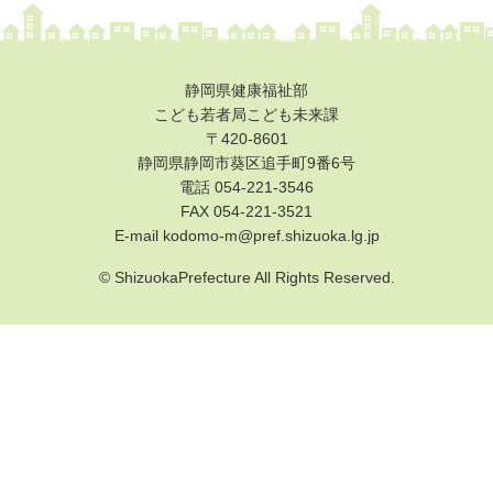
健康・医療
支援・助成
静岡県健康福祉部
こども若者局こども未来課
支援・助成
〒420-8601
静岡県静岡市葵区追手町9番6号
2026年度ニッセイ財団「児童・少年の健全育成助成」申請の募
電話 054-221-3546
集について（募集締切：11/12）
FAX
054-221-3521
働く
E-mail kodomo-m@pref.shizuoka.lg.jp
© ShizuokaPrefecture All Rights Reserved.
働く
子育てにやさしい企業
年齢別に探す
妊娠・出産
0歳から就学前
小学生