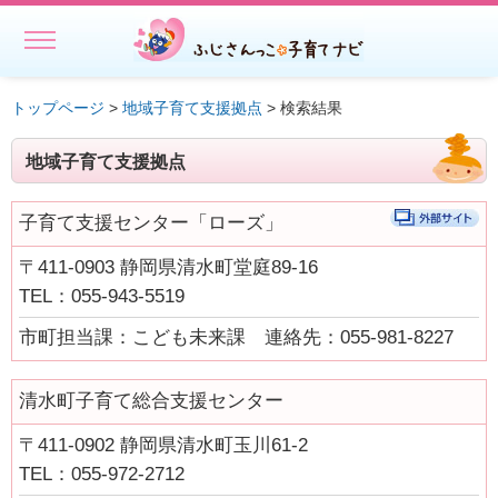
MENU
ホーム
トップページ
>
地域子育て支援拠点
> 検索結果
初めての方へ
地域子育て支援拠点
子どもを預ける
子育て支援センター「ローズ」
子どもを預ける
〒411-0903 静岡県清水町堂庭89-16
ファミリー・サポート・センター事業一覧
TEL：055-943-5519
出張託児サービス一覧
市町担当課：こども未来課 連絡先：055-981-8227
★授乳スペースで搾乳ができる旨の表示にご協力ください－静岡
県
清水町子育て総合支援センター
相談する・仲間をつくる
〒411-0902 静岡県清水町玉川61-2
TEL：055-972-2712
遊ぶ・学ぶ