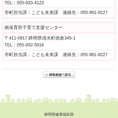
TEL：055-933-4123
市町の取組み
市町担当課：こども未来課 連絡先：055-981-8227
県の取組
南保育所子育て支援センター
県の取組
〒411-0917 静岡県清水町徳倉345-1
児童手当の支給について
TEL：055-932-5016
“あいのうた”短歌コンテスト受賞作品
市町担当課：こども未来課 連絡先：055-981-8227
短歌っておもしろい！俵万智×田中章義 あいのうたを語る（令
和元年度）
しずおか子育て優待カード
こども若者局SNS
あいのうた短歌講座
あいのうた短歌講座 第１回①
静岡県健康福祉部
あいのうた短歌講座 第１回②