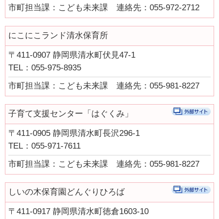
市町担当課：こども未来課 連絡先：055-972-2712
健康・医療
にこにこランド清水保育所
支援・助成
〒411-0907 静岡県清水町伏見47-1
支援・助成
TEL：055-975-8935
2026年度ニッセイ財団「児童・少年の健全育成助成」申請の募
集について（募集締切：11/12）
市町担当課：こども未来課 連絡先：055-981-8227
働く
子育て支援センター「はぐくみ」
働く
〒411-0905 静岡県清水町長沢296-1
子育てにやさしい企業
TEL：055-971-7611
年齢別に探す
市町担当課：こども未来課 連絡先：055-981-8227
妊娠・出産
しいの木保育園どんぐりひろば
0歳から就学前
〒411-0917 静岡県清水町徳倉1603-10
小学生