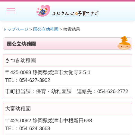
MENU
ホーム
トップページ
>
国公立幼稚園
> 検索結果
初めての方へ
国公立幼稚園
子どもを預ける
さつき幼稚園
子どもを預ける
〒425-0088 静岡県焼津市大覚寺3-5-1
ファミリー・サポート・センター事業一覧
TEL：054-627-3902
出張託児サービス一覧
市町担当課：保育・幼稚園課 連絡先：054-626-2772
★授乳スペースで搾乳ができる旨の表示にご協力ください－静岡
県
大富幼稚園
相談する・仲間をつくる
〒425-0062 静岡県焼津市中根新田638
TEL：054-624-3668
遊ぶ・学ぶ