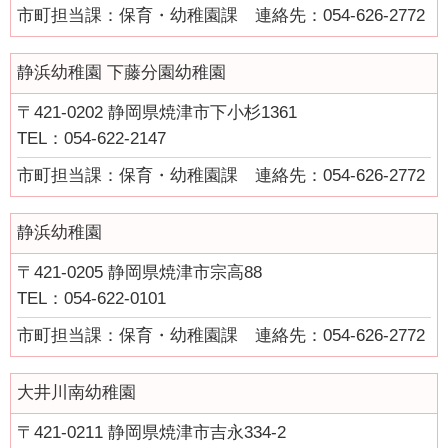
市町担当課：保育・幼稚園課 連絡先：054-626-2772
健康・医療
静浜幼稚園 下藤分園幼稚園
支援・助成
〒421-0202 静岡県焼津市下小杉1361
支援・助成
TEL：054-622-2147
2026年度ニッセイ財団「児童・少年の健全育成助成」申請の募
集について（募集締切：11/12）
市町担当課：保育・幼稚園課 連絡先：054-626-2772
働く
静浜幼稚園
働く
〒421-0205 静岡県焼津市宗高88
子育てにやさしい企業
TEL：054-622-0101
年齢別に探す
市町担当課：保育・幼稚園課 連絡先：054-626-2772
妊娠・出産
大井川南幼稚園
0歳から就学前
〒421-0211 静岡県焼津市吉永334-2
小学生