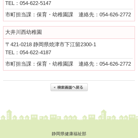
TEL：054-622-5147
市町の取組み
市町担当課：保育・幼稚園課 連絡先：054-626-2772
県の取組
大井川西幼稚園
県の取組
〒421-0218 静岡県焼津市下江留2300-1
児童手当の支給について
TEL：054-622-4187
“あいのうた”短歌コンテスト受賞作品
市町担当課：保育・幼稚園課 連絡先：054-626-2772
短歌っておもしろい！俵万智×田中章義 あいのうたを語る（令
和元年度）
しずおか子育て優待カード
こども若者局SNS
あいのうた短歌講座
あいのうた短歌講座 第１回①
静岡県健康福祉部
あいのうた短歌講座 第１回②