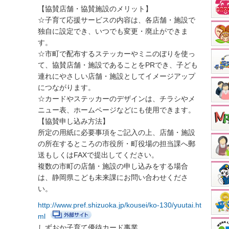
【協賛店舗・協賛施設のメリット】
☆子育て応援サービスの内容は、各店舗・施設で
独自に設定でき、いつでも変更・廃止ができま
す。
☆市町で配布するステッカーやミニのぼりを使っ
て、協賛店舗・施設であることをPRでき、子ども
連れにやさしい店舗・施設としてイメージアップ
につながります。
☆カードやステッカーのデザインは、チラシやメ
ニュー表、ホームページなどにも使用できます。
【協賛申し込み方法】
所定の用紙に必要事項をご記入の上、店舗・施設
の所在するところの市役所・町役場の担当課へ郵
送もしくはFAXで提出してください。
複数の市町の店舗・施設の申し込みをする場合
は、静岡県こども未来課にお問い合わせくださ
い。
http://www.pref.shizuoka.jp/kousei/ko-130/yuutai.ht
ml
しずおか子育て優待カード事業