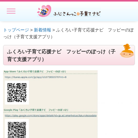
MENU
ホーム
トップページ
>
新着情報
> ふくろい子育て応援ナビ フッピーのぽ
っけ（子育て支援アプリ）
初めての方へ
ふくろい子育て応援ナビ フッピーのぽっけ（子
子どもを預ける
育て支援アプリ）
子どもを預ける
ファミリー・サポート・センター事業一覧
出張託児サービス一覧
★授乳スペースで搾乳ができる旨の表示にご協力ください－静岡
県
相談する・仲間をつくる
遊ぶ・学ぶ