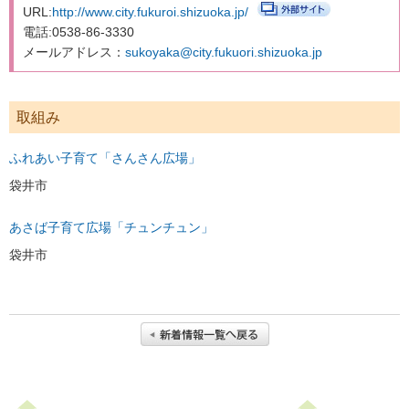
URL:
http://www.city.fukuroi.shizuoka.jp/
電話:0538-86-3330
市町の取組み
メールアドレス：
sukoyaka@city.fukuori.shizuoka.jp
県の取組
県の取組
取組み
児童手当の支給について
ふれあい子育て「さんさん広場」
“あいのうた”短歌コンテスト受賞作品
袋井市
短歌っておもしろい！俵万智×田中章義 あいのうたを語る（令
あさば子育て広場「チュンチュン」
和元年度）
袋井市
しずおか子育て優待カード
こども若者局SNS
あいのうた短歌講座
あいのうた短歌講座 第１回①
あいのうた短歌講座 第１回②