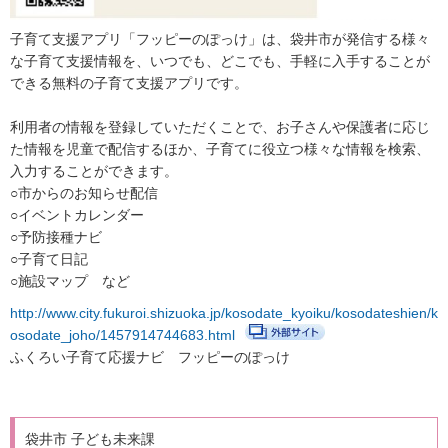
健康・医療
子育て支援アプリ「フッピーのぽっけ」は、袋井市が発信する様々
な子育て支援情報を、いつでも、どこでも、手軽に入手することが
支援・助成
できる無料の子育て支援アプリです。
支援・助成
利用者の情報を登録していただくことで、お子さんや保護者に応じ
た情報を児童で配信するほか、子育てに役立つ様々な情報を検索、
2026年度ニッセイ財団「児童・少年の健全育成助成」申請の募
入力することができます。
集について（募集締切：11/12）
○市からのお知らせ配信
働く
○イベントカレンダー
○予防接種ナビ
働く
○子育て日記
○施設マップ など
子育てにやさしい企業
http://www.city.fukuroi.shizuoka.jp/kosodate_kyoiku/kosodateshien/k
年齢別に探す
osodate_joho/1457914744683.html
ふくろい子育て応援ナビ フッピーのぽっけ
妊娠・出産
0歳から就学前
袋井市 子ども未来課
小学生